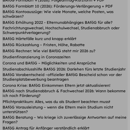
BAföG Formblatt 10 (2026): Förderungs-Verlängerung + PDF
BAföG Kontoauszüge: Wie viele Monate, welche Posten, was
schwärzen?
BAföG Erhöhung 2022 - Elternunabhängiges BAföG für alle?
Fachrichtungswechsel, Hochschulwechsel, Studienabbruch oder
Schwerpunktverlagerung?
BAföG Härtefälle kurz und knapp erklärt
BAföG Rückzahlung ~ Fristen, Höhe, Rabatte
BAföG Rechner: Wie viel BAföG steht mir 2026 zu?
Studienfinanzierung in Coronazeiten
Corona und BAföG – Möglichkeiten und Ansprüche
Studienabschlusshilfe BAföG 2026: Darlehen fürs letzte Studienjahr
BAföG Vorabentscheid ~offizieller BAföG Bescheid schon vor der
Studienplatzbewerbung beantragen
Corona Krise: BAföG Einkommen Eltern jetzt aktualisieren!
BAföG nach Studienabbruch & Fachwechsel 2026: Wann bekomme
ich noch Förderung?
Pflichtpraktikum: Alles, was du als Student beachten musst
BAföG Vorausleistung ~ wenn die Eltern mein Studium nicht
unterstützen?
BAföG Beratung ~ Wo kriege ich zuverlässige Antworten auf meine
Fragen?
BAföG Antrag für Anfänger verständlich erklärt