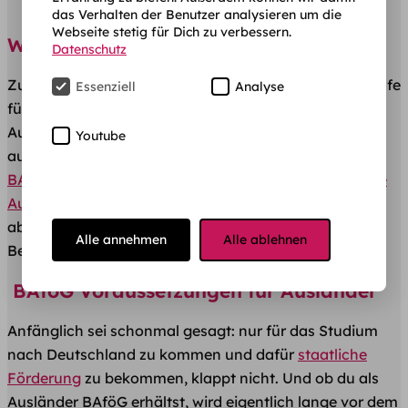
das Verhalten der Benutzer analysieren um die
Webseite stetig für Dich zu verbessern.
Wer bekommt BAföG?
Datenschutz
​Zuerst einmal – BAföG ist eine staatliche finanzielle ​Hilfe
Essenziell
Analyse
für deutsche Studierende und
Schüler
im In- und
Ausland, die folgende
Voraussetzungen
erfüllen. Aber
Youtube
auch nicht-deutsche Staatsbürger können laut
§8
BAföG
gefördert werden, wenn sie eine
entsprechende
Ausbildung
wie z.B. ein Studium in Deutschland
absolvieren. ​Allerdings müssen hierfür weitere
Alle annehmen
Alle ablehnen
Bedingungen erfüllt sein:
​ BAföG Voraussetzungen für Ausländer
​Anfänglich sei schonmal gesagt: nur für das Studium
nach Deutschland zu kommen und dafür
staatliche
Förderung
zu ​bekommen, klappt nicht. Und ob du als
Ausländer BAföG erhältst, wird eigentlich lange vor dem