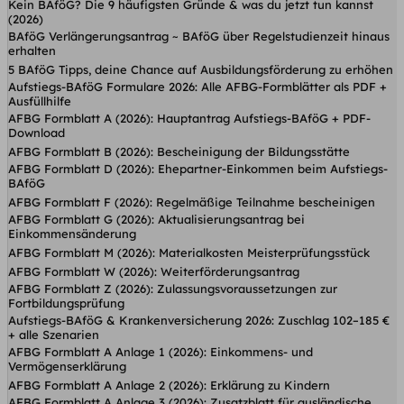
Kein BAföG? Die 9 häufigsten Gründe & was du jetzt tun kannst
(2026)
BAföG Verlängerungsantrag ~ BAföG über Regelstudienzeit hinaus
erhalten
5 BAföG Tipps, deine Chance auf Ausbildungsförderung zu erhöhen
Aufstiegs-BAföG Formulare 2026: Alle AFBG-Formblätter als PDF +
Ausfüllhilfe
AFBG Formblatt A (2026): Hauptantrag Aufstiegs-BAföG + PDF-
Download
AFBG Formblatt B (2026): Bescheinigung der Bildungsstätte
AFBG Formblatt D (2026): Ehepartner-Einkommen beim Aufstiegs-
BAföG
AFBG Formblatt F (2026): Regelmäßige Teilnahme bescheinigen
AFBG Formblatt G (2026): Aktualisierungsantrag bei
Einkommensänderung
AFBG Formblatt M (2026): Materialkosten Meisterprüfungsstück
AFBG Formblatt W (2026): Weiterförderungsantrag
AFBG Formblatt Z (2026): Zulassungsvoraussetzungen zur
Fortbildungsprüfung
Aufstiegs-BAföG & Krankenversicherung 2026: Zuschlag 102–185 €
+ alle Szenarien
AFBG Formblatt A Anlage 1 (2026): Einkommens- und
Vermögenserklärung
AFBG Formblatt A Anlage 2 (2026): Erklärung zu Kindern
AFBG Formblatt A Anlage 3 (2026): Zusatzblatt für ausländische