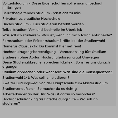
Vollzeitstudium ~ Diese Eigenschaften sollte man unbedingt
mitbringen
Berufsbegleitendes Studium ~passt das zu mir?
Privatuni vs. staatliche Hochschule
Duales Studium ~ Fürs Studieren bezahlt werden
Teilzeitstudium Vor- und Nachteile im Überblick
Was soll ich studieren? Was ist, wenn ich mich falsch entscheide?
Fernstudium oder Präsenzstudium? Hilfe bei der Studienwahl
Numerus Clausus aka Du kommst hier net rein!
Hochschulzugangsberechtigung ~ Voraussetzung fürs Studium
Studieren ohne Abitur: Hochschulzulassung auf Umwegen
Diese Studienabbrecher sprechen Klartext: So ist es uns danach
ergangen
Studium abbrechen oder wechseln: Was sind die Konsequenzen?
Studienwahl 1×1: Was soll ich studieren?
Zweiter Bildungsweg: Von der Hauptschule zum Masterstudium
Studienverlaufsplan: So machst du es richtig!
Arbeiterkinder an der Uni: Was ist daran so besonders?
Hochschschulranking als Entscheidungshilfe ~ Wo soll ich
studieren?