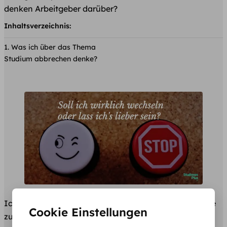
denken Arbeitgeber darüber?
Inhaltsverzeichnis:
Was ich über das Thema
Studium abbrechen denke?
Ich wurde kürzlich von einer Zuschauerin auf Youtube
Cookie Einstellungen
zum Thema Studienabbruch gefragt: