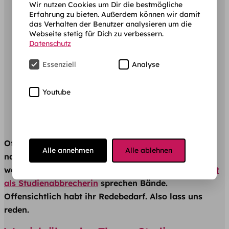
Wir nutzen Cookies um Dir die bestmögliche
“Zu welchen Zeitpunkt sollte man sich
Erfahrung zu bieten. Außerdem können wir damit
das Verhalten der Benutzer analysieren um die
für einen Wechsel entscheiden ? Direkt
Webseite stetig für Dich zu verbessern.
wenn die ersten Zweifel aufkommen
Datenschutz
oder noch ein bis zwei Semester
Essenziell
Analyse
durchziehen und versuchen? Wie
kommt es bei Arbeitgebern an wenn
Youtube
man zwei oder sogar drei mal den
Studiengang gewechselt hat?”
Offensichtlich ist sie nicht die einzige, die darüber
Alle annehmen
Alle ablehnen
nachdenkt, ihr Studium abzubrechen bzw. zu
wechseln. Die Resonanz auf
Katos Erfahrungsbericht
als Studienabbrecherin
sprechen Bände.
Offensichtlich habt ihr Redebedarf. Also lass uns
reden.