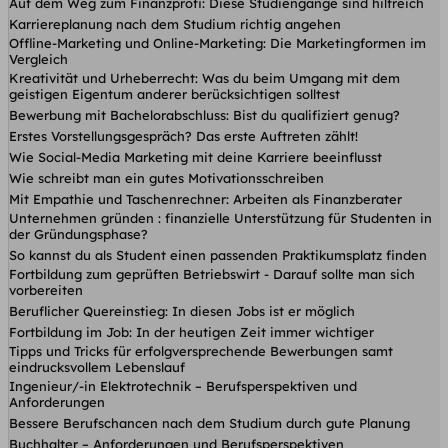
Auf dem Weg zum Finanzprofi: Diese Studiengänge sind hilfreich
Karriereplanung nach dem Studium richtig angehen
Offline-Marketing und Online-Marketing: Die Marketingformen im
Vergleich
Kreativität und Urheberrecht: Was du beim Umgang mit dem
geistigen Eigentum anderer berücksichtigen solltest
Bewerbung mit Bachelorabschluss: Bist du qualifiziert genug?
Erstes Vorstellungsgespräch? Das erste Auftreten zählt!
Wie Social-Media Marketing mit deine Karriere beeinflusst
Wie schreibt man ein gutes Motivationsschreiben
Mit Empathie und Taschenrechner: Arbeiten als Finanzberater
Unternehmen gründen : finanzielle Unterstützung für Studenten in
der Gründungsphase?
So kannst du als Student einen passenden Praktikumsplatz finden
Fortbildung zum geprüften Betriebswirt - Darauf sollte man sich
vorbereiten
Beruflicher Quereinstieg: In diesen Jobs ist er möglich
Fortbildung im Job: In der heutigen Zeit immer wichtiger
Tipps und Tricks für erfolgversprechende Bewerbungen samt
eindrucksvollem Lebenslauf
Ingenieur/-in Elektrotechnik – Berufsperspektiven und
Anforderungen
Bessere Berufschancen nach dem Studium durch gute Planung
Buchhalter – Anforderungen und Berufsperspektiven