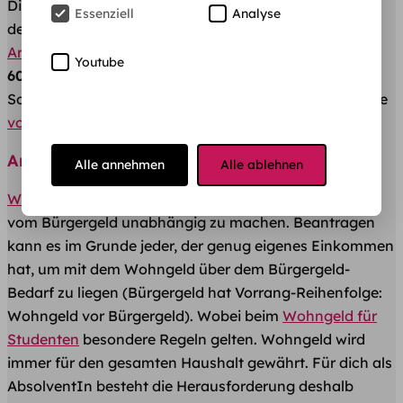
Die Höhe des Arbeitslosengeld 1 richtet sich nach
Essenziell
Analyse
deinem eigenen letzten Einkommen: Laut
Agentur für
Arbeit
wird das Nettoentgelt der letzten 12 Monate zu
Youtube
60 % für Kinderlose
bzw.
67 % für Eltern
ersetzt.
Solltest du Anspruch auf ALG1 haben, kannst du dir die
voraussichtliche Höhe hier ausrechnen lassen
.
Anspruch auf Wohngeld
Alle annehmen
Alle ablehnen
Wohngeld ist ein Zuschuss zur Miete
. Ziel ist es, dich
vom Bürgergeld unabhängig zu machen. Beantragen
kann es im Grunde jeder, der genug eigenes Einkommen
hat, um mit dem Wohngeld über dem Bürgergeld-
Bedarf zu liegen (Bürgergeld hat Vorrang-Reihenfolge:
Wohngeld vor Bürgergeld). Wobei beim
Wohngeld für
Studenten
besondere Regeln gelten. Wohngeld wird
immer für den gesamten Haushalt gewährt. Für dich als
AbsolventIn besteht die Herausforderung deshalb