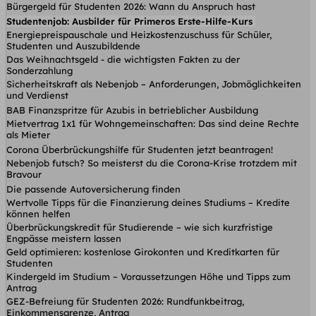
Bürgergeld für Studenten 2026: Wann du Anspruch hast
Studentenjob: Ausbilder für Primeros Erste-Hilfe-Kurs
Energiepreispauschale und Heizkostenzuschuss für Schüler,
Studenten und Auszubildende
Das Weihnachtsgeld - die wichtigsten Fakten zu der
Sonderzahlung
Sicherheitskraft als Nebenjob – Anforderungen, Jobmöglichkeiten
und Verdienst
BAB Finanzspritze für Azubis in betrieblicher Ausbildung
Mietvertrag 1x1 für Wohngemeinschaften: Das sind deine Rechte
als Mieter
Corona Überbrückungshilfe für Studenten jetzt beantragen!
Nebenjob futsch? So meisterst du die Corona-Krise trotzdem mit
Bravour
Die passende Autoversicherung finden
Wertvolle Tipps für die Finanzierung deines Studiums – Kredite
können helfen
Überbrückungskredit für Studierende – wie sich kurzfristige
Engpässe meistern lassen
Geld optimieren: kostenlose Girokonten und Kreditkarten für
Studenten
Kindergeld im Studium ~ Voraussetzungen Höhe und Tipps zum
Antrag
GEZ-Befreiung für Studenten 2026: Rundfunkbeitrag,
Einkommensgrenze, Antrag