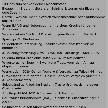
10 Tipps zum Senken deiner Nebenkosten
Bloggen im Studium: die ersten Schritte & warum ein Blog eine
gute Idee ist
Notfall – was tun, wenn plötzlich Waschmaschine oder Kühlschrank
kaputt sind?
Wenn BAföG und Nebenjobs nicht reichen: Kredite für deine
Ausbildung
Was kostet ein Studium? Die wichtigsten Kosten im Überblick
Spartipps für Studenten
Studentensteuererklärung ~ Studienkosten absetzen war nie
einfacher!
Ausbildungsförderung 2026: BAföG, BAB, Aufstiegs-BAföG & Co.
Studium finanzieren ohne BAföG 2026: 12 Alternativen
Widerspruch einlegen ~ 4 wertvolle Tipps, wenn dein Antrag
abgelehnt wurde
Werkstudent 2026: Gehalt, Vorteile & Vergleich zu Teilzeit/Minijob
Girokonten für Studenten ~ Unsere Top 5 im Vergleich (auch für
Auslandssemester)
Selbstständige Arbeit im Studium: 7 gute Gründe, dein eigener
Chef zu sein
Aufstiegs-BAföG 2026: Höhe, Antrag & Rechner
Berufsausbildungsbeihilfe (BAB) ~ finanzielle Unterstützung für
Azubis
So findest du einen Studienkredit mit geringen Zinsen