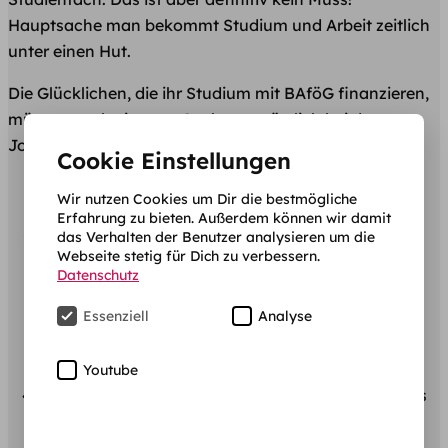
Hauptsache man bekommt Studium und Arbeit zeitlich
unter einen Hut.
Die Glücklichen, die ihr Studium mit BAföG finanzieren,
müssen noch ein paar Sachen zusätzlich bei der
Jobsuche beachten:
Cookie Einstellungen
Vollzeitimmatrikulation
in ein
Präsenz- oder
Wir nutzen Cookies um Dir die bestmögliche
Fernstudium.
Erfahrung zu bieten. Außerdem können wir damit
das Verhalten der Benutzer analysieren um die
Der Arbeitsvertrag darf nicht mehr als 20
Webseite stetig für Dich zu verbessern.
Arbeitsstunden pro Woche während der
Datenschutz
Vorlesungszeit vorsehen.
In den Semesterferien dürfen BAföG-
Essenziell
Analyse
Empfängerinnen und Empfänger genauso viel
arbeiten wie alle anderen auch.
Youtube
Für BAföG Empfänger lohnt es sich nicht, mehr als
6240 Euro pro Jahr zu verdienen.