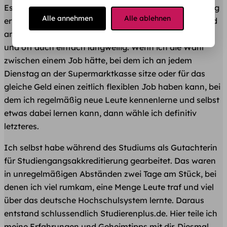
Es gibt nicht viele Job, die all diese Kriterien gleichzeitig
Alle annehmen
Alle ablehnen
erfüllen. Es gibt zwar die klassischen Minijobs wie Sand
am Meer. Die sind aber meistens nicht wirklich flexibel
und oft auch einfach langweilig. Wenn ich die Wahl
zwischen einem Job hätte, bei dem ich an jedem
Dienstag an der Supermarktkasse sitze oder für das
gleiche Geld einen zeitlich flexiblen Job haben kann, bei
dem ich regelmäßig neue Leute kennenlerne und selbst
etwas dabei lernen kann, dann wähle ich definitiv
letzteres.
Ich selbst habe während des Studiums als Gutachterin
für Studiengangsakkreditierung gearbeitet. Das waren
in unregelmäßigen Abständen zwei Tage am Stück, bei
denen ich viel rumkam, eine Menge Leute traf und viel
über das deutsche Hochschulsystem lernte. Daraus
entstand schlussendlich Studierenplus.de. Hier teile ich
meine Erfahrungen und Geheimtipps mit dir. Diesmal