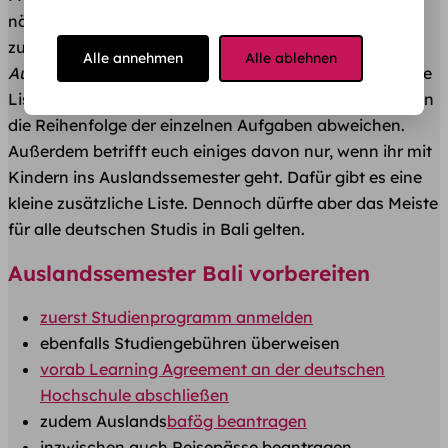
nächsten Monaten passiert und ​auf euch und uns
zukommt, gibt es jetzt und hier unsere
Alle annehmen
Alle ablehnen
Auslandssemester Bali
-To-Do – Liste.​ Jedoch erhebt die
Liste keinen Anspruch auf Vollständigkeit. Ebenso kann
die Reihenfolge der einzelnen Aufgaben abweichen.
Außerdem betrifft euch einiges davon nur, wenn ihr mit
Kindern ins Auslandssemester geht. Dafür gibt es eine
kleine zusätzliche Liste. Dennoch dürfte aber das Meiste
für alle deutschen Studis in Bali gelten.
Auslandssemester Bali vorbereiten
​zuerst Studienprogramm anmelden
ebenfalls Studiengebühren überweisen
​vorab Learning Agreement an der deutschen
Hochschule abschließen
​zudem Auslands
bafög beantragen
inzwischen auch Reisepässe beantragen