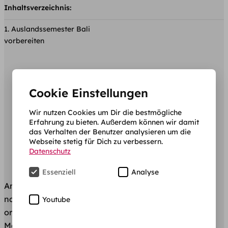
Inhaltsverzeichnis:
Auslandssemester Bali
vorbereiten
Cookie Einstellungen
Wir nutzen Cookies um Dir die bestmögliche
Erfahrung zu bieten. Außerdem können wir damit
das Verhalten der Benutzer analysieren um die
Webseite stetig für Dich zu verbessern.
Datenschutz
Essenziell
Analyse
​Anfänglich haben wir versprochen, euch nicht nur mit
nach Bali zu nehmen. ​Sondern bei allem was es zu
Youtube
organisieren gibt. Das heißt, wir teilen ​die nächsten
Monate mit euch. Und damit ihr wisst, was ​alles in den