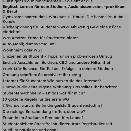
Günstiger Urlaub für Studenten - So sieht er aus
Englisch Lernen für dein Studium, Auslandssemester, -praktikum
& Beruf
Gymkosten sparen dank Workouts zu Hause: Die besten Youtube
Kanäle
Küchenplanung für Studenten-WGs: Mit wenig Geld eine Küche
einrichten
Was Amazon Prime für Studenten bietet
Auto(Mobil) durchs Studium?!
Wohnheim oder WG?
Umziehen als Student – Tipps für den problemlosen Umzug
Endlich Ausschlafen: Baldrian, CBD und andere Hilfsmittel
Work-Life-Balance: Ein Teil des Erfolges in deinem Studium
Ordnung schaffen: So archiviert ihr richtig
Internet für Studenten: Wie nutzen sie das Internet?
Umzug in die erste eigene Wohnung: Das solltet Ihr beachten
Studentenwohnheim – Ist das was für mich?
10 goldene Regeln für die erste WG
7 Gründe, warum Berlin die geilste Studentenstadt ist
Die richtige Entscheidung treffen, aber wie?
Freunde im Studium = Freunde fürs Leben?
Studentenleben: Stressfrei studieren trotz Regelstudienzeit
Studium pausieren und dann?