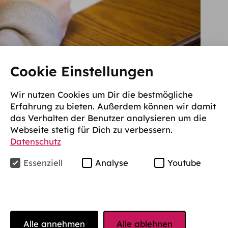
Cookie Einstellungen
agen und Voraussetzungen der
Wir nutzen Cookies um Dir die bestmögliche
Erfahrung zu bieten. Außerdem können wir damit
ng
das Verhalten der Benutzer analysieren um die
Webseite stetig für Dich zu verbessern.
d durch Prüfungsordnungen geregelt, die
Datenschutz
en, Bewertungskriterien und Rechtsmitteln
Essenziell
Analyse
Youtube
Prüfungsanfechtung
kann dabei spezialisiertes
rechtlichen Unterstützungsbedarfe bieten. Eine
 daher immer voraus, dass Studierende
Prüfungsentscheidung vorgehen, etwa gegen
Alle annehmen
Alle ablehnen